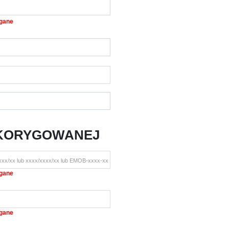
gane
 KORYGOWANEJ
gane
gane