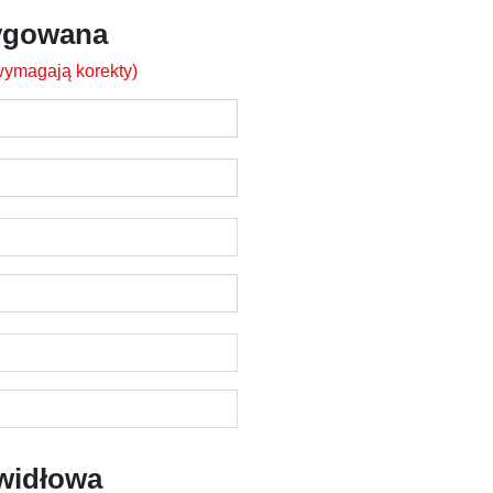
ygowana
 wymagają korekty)
widłowa