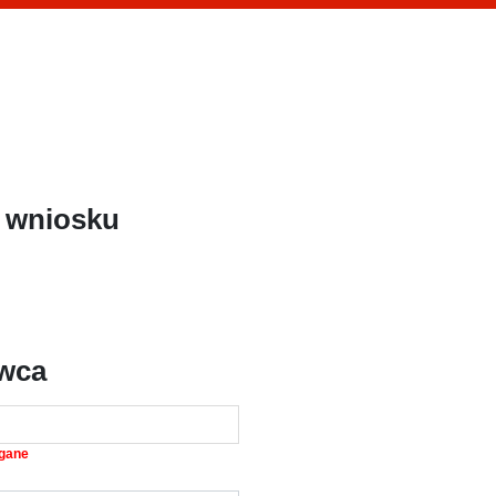
 wniosku
wca
gane