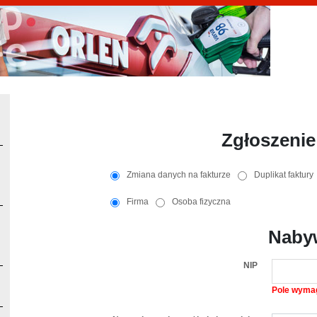
Zgłoszenie
Zmiana danych na fakturze
Duplikat faktury
Firma
Osoba fizyczna
Naby
NIP
Pole wyma