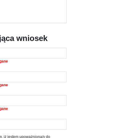
jąca wniosek
gane
gane
gane
, iż jestem upoważniona/y do