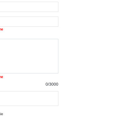
ne
ne
0/3000
ie