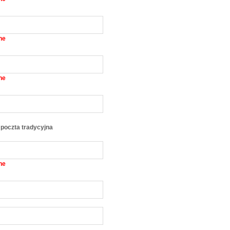
ne
ne
poczta tradycyjna
ne