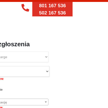
801 167 536
502 167 536
zgłoszenia
ane
ie
tację
ne